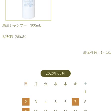
馬油シャンプー 300mL
2,310円
（税込み）
表示件数：1～1/1
2026年08月
日
月
火
水
木
金
土
1
2
3
4
5
6
7
8